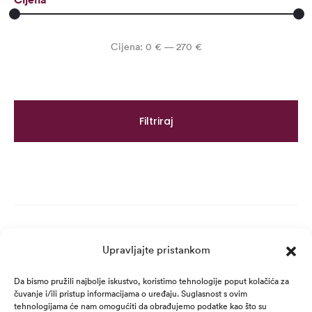
Min
Maks
Cijena:
0 €
—
270 €
cijena
cijena
Filtriraj
Upravljajte pristankom
Da bismo pružili najbolje iskustvo, koristimo tehnologije poput kolačića za
čuvanje i/ili pristup informacijama o uređaju. Suglasnost s ovim
tehnologijama će nam omogućiti da obrađujemo podatke kao što su