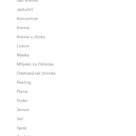
Gel Krema
Jastučići
Koncentrat
Krema
Krema u sticku
Losion
Maska
Mlijeko za čišćenje
Odstranjivač šminke
Peeling
Pjena
Puder
Serum
Set
Sprej