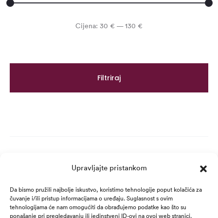
Min
Maks
Cijena:
30 €
—
130 €
cijena
cijena
Filtriraj
Upravljajte pristankom
Da bismo pružili najbolje iskustvo, koristimo tehnologije poput kolačića za
čuvanje i/ili pristup informacijama o uređaju. Suglasnost s ovim
tehnologijama će nam omogućiti da obrađujemo podatke kao što su
ponašanje pri pregledavanju ili jedinstveni ID-ovi na ovoj web stranici.