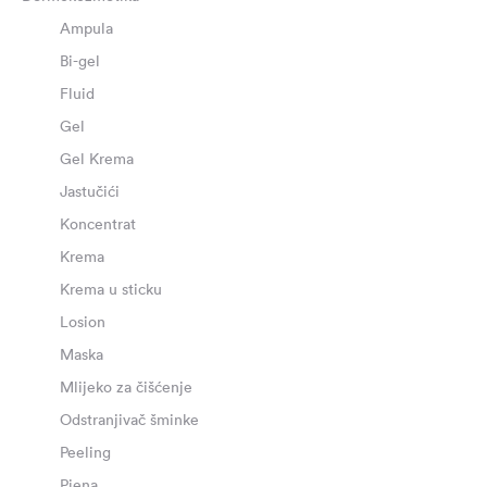
Ampula
Bi-gel
Fluid
Gel
Gel Krema
Jastučići
Koncentrat
Krema
Krema u sticku
Losion
Maska
Mlijeko za čišćenje
Odstranjivač šminke
Peeling
Pjena