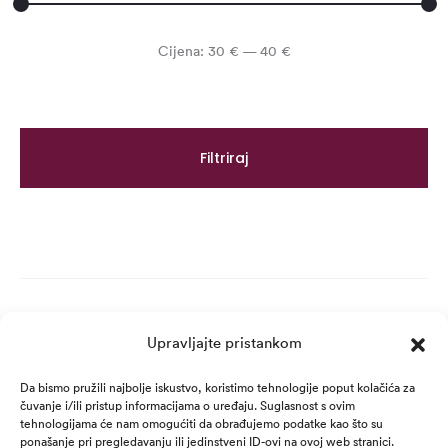
Min
Maks
Cijena:
30 €
—
40 €
cijena
cijena
Filtriraj
Upravljajte pristankom
Da bismo pružili najbolje iskustvo, koristimo tehnologije poput kolačića za
čuvanje i/ili pristup informacijama o uređaju. Suglasnost s ovim
tehnologijama će nam omogućiti da obrađujemo podatke kao što su
ponašanje pri pregledavanju ili jedinstveni ID-ovi na ovoj web stranici.