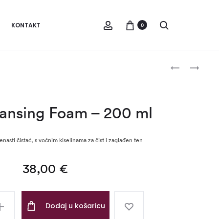
Account
Pretraži
KONTAKT
0
Produc
PRO
AHA
MICROBIOME
TONER
navigat
AGED
–
SKIN
200
ansing Foam – 200 ml
–
ML
30
ML
enasti čistać, s voćnim kiselinama za čist i zaglađen ten
38,00
€
Dodaj u košaricu