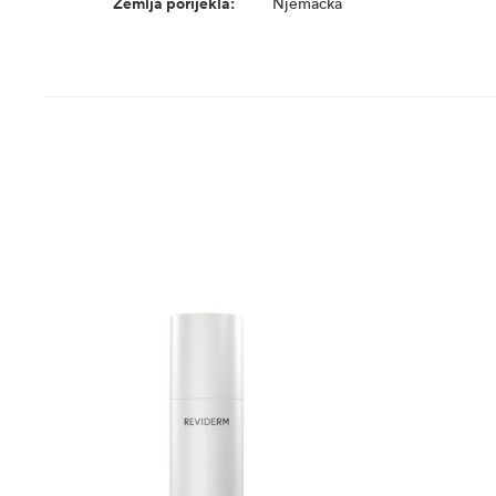
Zemlja porijekla:
Njemačka