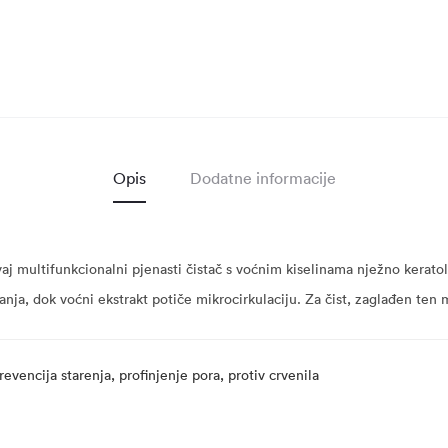
Opis
Dodatne informacije
aj multifunkcionalni pjenasti čistač s voćnim kiselinama nježno keratoliti
anja, dok voćni ekstrakt potiče mikrocirkulaciju. Za čist, zaglađen ten
 prevencija starenja, profinjenje pora, protiv crvenila