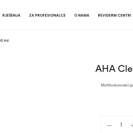
RJEŠENJA
ZA PROFESIONALCE
O NAMA
REVIDERM CENTRI
00 ml
AHA Cle
Multifunkcionalni pj
AHA
Cleansing