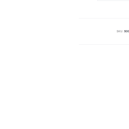
Foam
–
200
ml
SKU:
500
količina