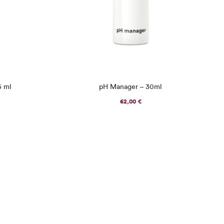
5 ml
pH Manager – 30ml
62,00
€