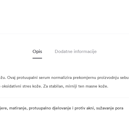
Opis
Dodatne informacije
ežu. Ovaj protuupalni serum normalizira prekomjernu proizvodnju sebum
 oksidativni stres kože. Za stabilan, mirniji ten masne kože.
ijere, matiranje, protuupalno djelovanje i protiv akni, sužavanje pora