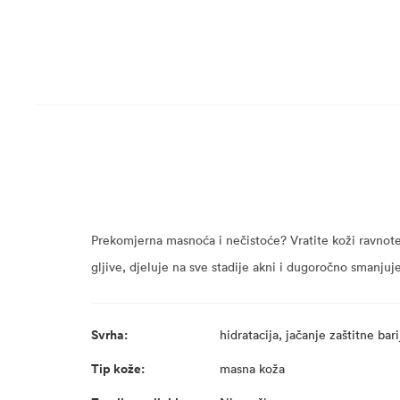
Prekomjerna masnoća i nečistoće? Vratite koži ravnot
gljive, djeluje na sve stadije akni i dugoročno smanjuje
Svrha:
hidratacija, jačanje zaštitne bar
Tip kože:
masna koža