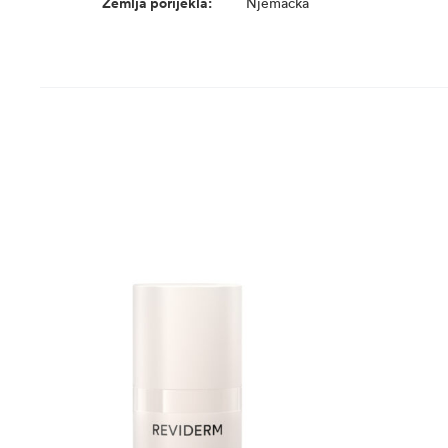
Zemlja porijekla:
Njemačka