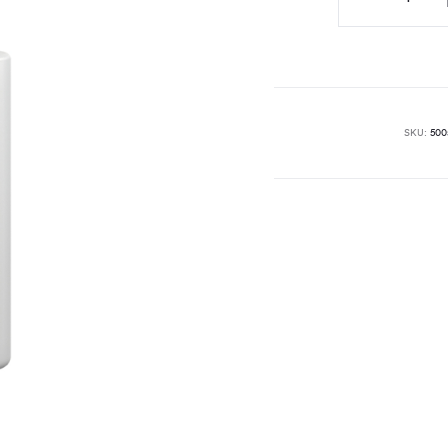
Control
Serum
–
30
ml
SKU:
500
količina