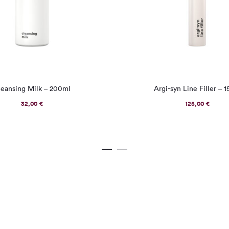
leansing Milk – 200ml
Argi-syn Line Filler – 1
32,00
€
125,00
€