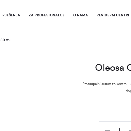
RJEŠENJA
ZA PROFESIONALCE
O NAMA
REVIDERM CENTRI
 30 ml
Oleosa C
Protuupalni serum za kontrolu 
dop
Oleosa