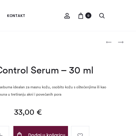
Account
Pretraži
KONTAKT
0
Produc
YOUTH
OLEOSA
RECOVERY
CONTROL
navigat
FLUID
FLUID
24H
–
ontrol Serum – 30 ml
–
50
50
ML
ML
sebuma idealan za masnu kožu, osobito kožu s oštećenjima ili kao
una u tretiranju akni i povećanih pora
33,00
€
Dodaj u košaricu