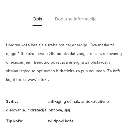
Opis
Dodatne informacije
Umorna koža bez sjaja treba poticaj energije. Ova maska za
njegu štiti kožu i krvne žile od oksidativnog stresa uzrokovanog
onečišćenjem, trenutno povećava energiju za blistavost i
vitalan izgled te optimalno hidratizira za pun volumen. Za kožu
kojoj treba ‘wow’ efekt.
Svrha:
anti-aging učinak, antioksidativno
djelovanje, hidratacija, obnova, sjaj
Tip kože:
svi tipovi kože