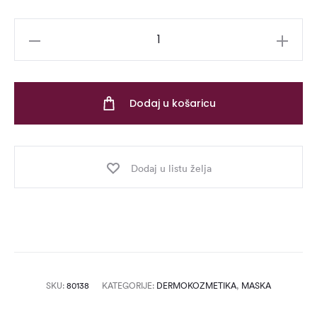
OPC
Glow
Mask,
50
Dodaj u košaricu
Ml
količina
Dodaj u listu želja
SKU:
80138
KATEGORIJE:
DERMOKOZMETIKA
,
MASKA