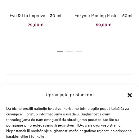
Eye & Lip Improve – 30 ml
Enzyme Peeling Paste – 50ml
72,00
€
59,00
€
Upravljajte pristankom
Da bismo pružili najbolje iskustvo, koristimo tehnologije poput kolačića za
čuvanje i/ili pristup informacijama o uređaju. Suglasnost s ovim
tehnologijama će nam omogućiti da obrađujemo podatke kao što su
ponašanje pri pregledavanju ili jedinstveni ID-ovi na ovoj web stranici.
Nepristanak ili povlačenje suglasnosti može negativno utjecati na određene
karakteristike i funkcije.