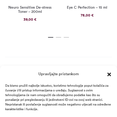
Neuro Sensitive De-stress
Eye C Perfection – 15 ml
Toner – 200ml
78,00
€
39,00
€
Upravljajte pristankom
Da bismo pružili najbolje iskustvo, koristimo tehnologije poput kolačića za
čuvanje i/ili pristup informacijama o uređaju. Suglasnost s ovim
tehnologijama će nam omogućiti da obrađujemo podatke kao što su
ponašanje pri pregledavanju ili jedinstveni ID-ovi na ovoj web stranici.
Nepristanak ili povlačenje suglasnosti može negativno utjecati na određene
karakteristike i funkcije.
© REVIDERM / Kris Derma d.o.o. 2025. /