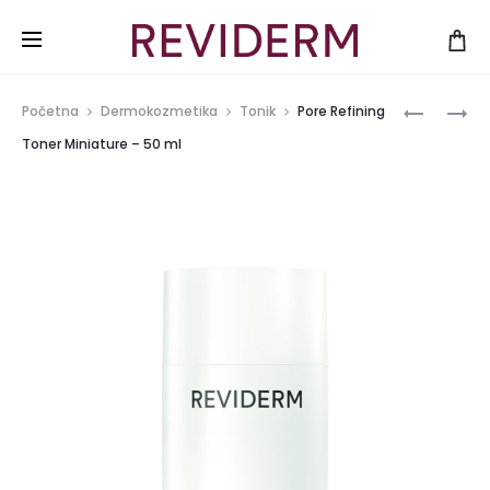
Produ
PORE
2
Početna
Dermokozmetika
Tonik
Pore Refining
REFINING
CLEAN
navig
Toner Miniature – 50 ml
FOAM
EYE
MINIATUR
MINIATUR
–
–
50
50
ML
ML