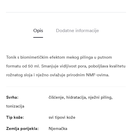
Opis
Dodatne informacije
Tonik s biomimetičkim efektom mekog pilinga u putnom
formatu od 50 ml. Smanjuje vidljivost pora, poboljšava kvalitetu
rožnatog sloja i nježno ovlažuje prirodnim NMF-ovima.
Svrha:
čišćenje, hidratacija, nježni piling,
tonizacija
Tip kože:
svi tipovi kože
Zemlja porijekla:
Njemačka