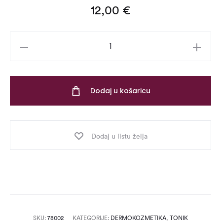
12,00
€
Pore
Refining
Toner
Miniature
Dodaj u košaricu
–
50
ml
Dodaj u listu želja
količina
SKU:
78002
KATEGORIJE:
DERMOKOZMETIKA
,
TONIK