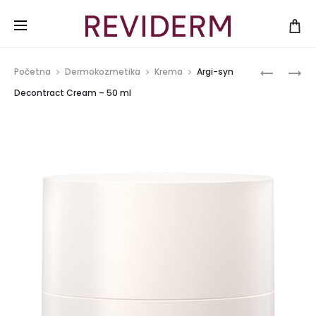
Produ
ARGI-
PURIFYIN
Početna
Dermokozmetika
Krema
Argi-syn
SYN
TONIC
navig
Decontract Cream – 50 ml
LINE
–
FILLER
200ML
–
15
ML