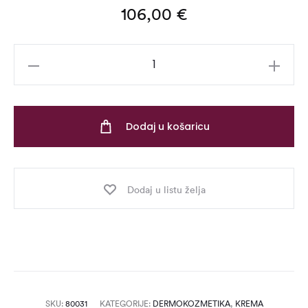
106,00
€
Argi-
syn
Decontract
Cream
Dodaj u košaricu
–
50
ml
Dodaj u listu želja
količina
SKU:
80031
KATEGORIJE:
DERMOKOZMETIKA
,
KREMA