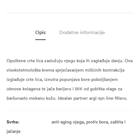
Opis
Dodatne informacije
Opuštene crte lica zaslužuju njegu koja ih zaglađuje danju. Ova
visokotehnološka krema sprječavanjem mišićnih kontrakcija
izglađuje crte lica, iznutra popunjava bore poboljšanjem
obnove kolagena te jača barijeru i štiti od gubitka vlage za
baršunasto mekanu kožu. Idealan partner argi-syn line filleru.
Svrha:
anti-aging njega, protiv bora, zaštita i
jačanje