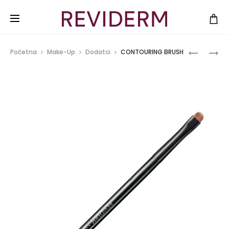
Produ
CONCEAL
ESSENTIA
Početna
Make-Up
Dodatci
CONTOURING BRUSH
BRUSH
LIP
navig
BALM
ONN