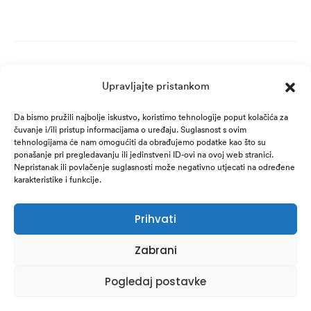
Upravljajte pristankom
Da bismo pružili najbolje iskustvo, koristimo tehnologije poput kolačića za
čuvanje i/ili pristup informacijama o uređaju. Suglasnost s ovim
tehnologijama će nam omogućiti da obrađujemo podatke kao što su
ponašanje pri pregledavanju ili jedinstveni ID-ovi na ovoj web stranici.
Nepristanak ili povlačenje suglasnosti može negativno utjecati na određene
karakteristike i funkcije.
© REVIDERM / Kris Derma d.o.o. 2025. /
Sva prava pridržana.
Prihvati
Izjava o sigurnosti online plaćanja
Izjava o zaštiti privatnosti
Zabrani
Uvjeti prodaje
Politika kolačića
Pogledaj postavke