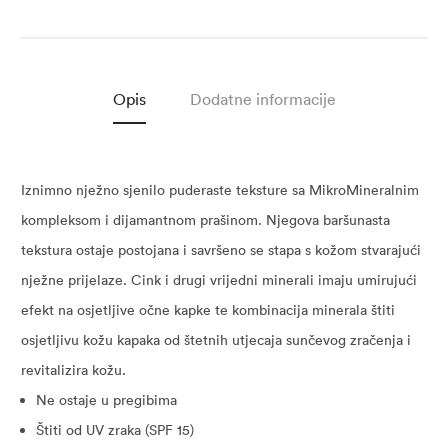
Opis
Dodatne informacije
Iznimno nježno sjenilo puderaste teksture sa MikroMineralnim
kompleksom i dijamantnom prašinom. Njegova baršunasta
tekstura ostaje postojana i savršeno se stapa s kožom stvarajući
nježne prijelaze. Cink i drugi vrijedni minerali imaju umirujući
efekt na osjetljive očne kapke te kombinacija minerala štiti
osjetljivu kožu kapaka od štetnih utjecaja sunčevog zračenja i
revitalizira kožu.
Ne ostaje u pregibima
Štiti od UV zraka (SPF 15)