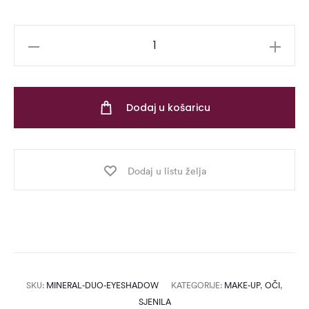
Mineral
Duo
Eyeshadow
količina
Dodaj u košaricu
Dodaj u listu želja
SKU:
MINERAL-DUO-EYESHADOW
KATEGORIJE:
MAKE-UP
,
OČI
,
SJENILA