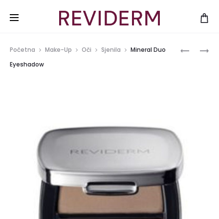
Produ
MINERAL
HIGH
Početna
Make-Up
Oči
Sjenila
Mineral Duo
BRONZER
PERFORM
navig
Eyeshadow
KAJAL