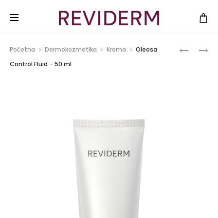
Produ
OLEOSA
SICCA
Početna
Dermokozmetika
Krema
Oleosa
CONTROL
CALCIUM
navig
Control Fluid – 50 ml
SERUM
SERUM
–
–
30
30
ML
ML