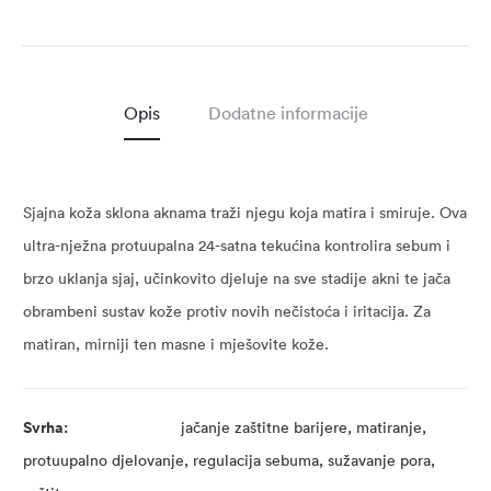
Opis
Dodatne informacije
Sjajna koža sklona aknama traži njegu koja matira i smiruje. Ova
ultra-nježna protuupalna 24-satna tekućina kontrolira sebum i
brzo uklanja sjaj, učinkovito djeluje na sve stadije akni te jača
obrambeni sustav kože protiv novih nečistoća i iritacija. Za
matiran, mirniji ten masne i mješovite kože.
Svrha:
jačanje zaštitne barijere, matiranje,
protuupalno djelovanje, regulacija sebuma, sužavanje pora,