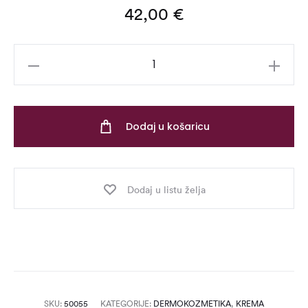
42,00
€
Oleosa
Control
Fluid
–
Dodaj u košaricu
50
ml
količina
Dodaj u listu želja
SKU:
50055
KATEGORIJE:
DERMOKOZMETIKA
,
KREMA