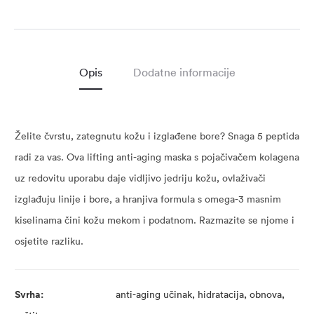
Opis
Dodatne informacije
Želite čvrstu, zategnutu kožu i izglađene bore? Snaga 5 peptida
radi za vas. Ova lifting anti-aging maska s pojačivačem kolagena
uz redovitu uporabu daje vidljivo jedriju kožu, ovlaživači
izglađuju linije i bore, a hranjiva formula s omega-3 masnim
kiselinama čini kožu mekom i podatnom. Razmazite se njome i
osjetite razliku.
Svrha:
anti-aging učinak, hidratacija, obnova,