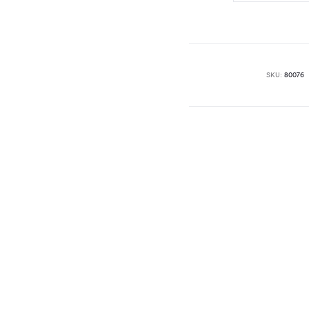
Forte
–
30ml
količina
SKU:
80076