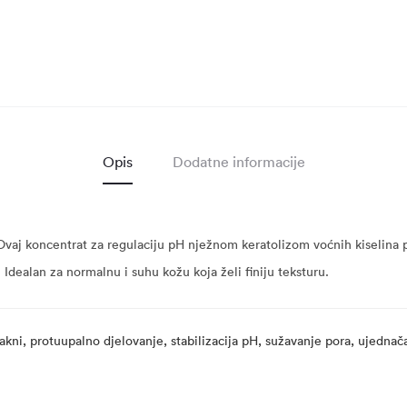
Opis
Dodatne informacije
Ovaj koncentrat za regulaciju pH nježnom keratolizom voćnih kiselina pr
 Idealan za normalnu i suhu kožu koja želi finiju teksturu.
 akni, protuupalno djelovanje, stabilizacija pH, sužavanje pora, ujedna