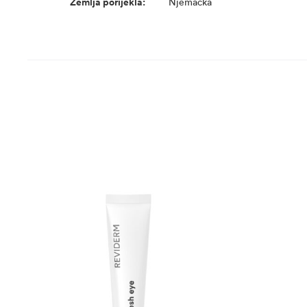
Zemlja porijekla:
Njemačka