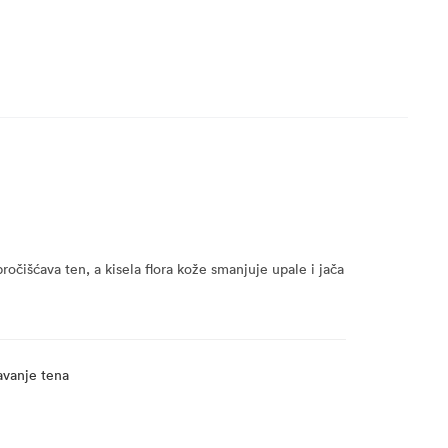
očišćava ten, a kisela flora kože smanjuje upale i jača
čavanje tena