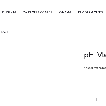
RJEŠENJA
ZA PROFESIONALCE
O NAMA
REVIDERM CENTRI
– 30ml
pH Ma
Koncentrat za reg
pH
Manager