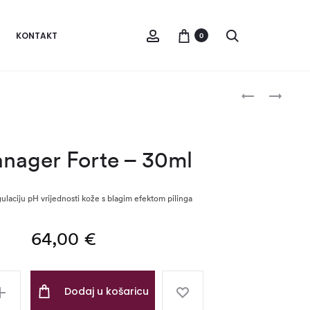
Account
Pretraži
KONTAKT
0
Produc
PH
HYDRO2
MANAGER
INFUSION
navigat
–
SERUM
30ML
–
nager Forte – 30ml
30
ML
ulaciju pH vrijednosti kože s blagim efektom pilinga
64,00
€
Dodaj u košaricu