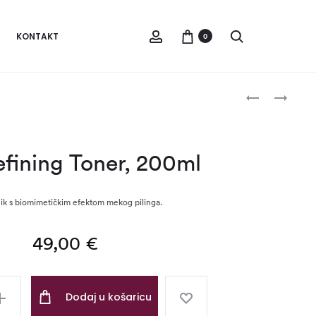
Account
Pretraži
KONTAKT
0
Produc
PORE
NEURO
REFINING
SENSITIVE
navigat
FOAM,
DE-
200ML
STRESS
efining Toner, 200ml
CLEANSER
–
200ML
nik s biomimetičkim efektom mekog pilinga.
49,00
€
Dodaj u košaricu