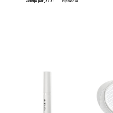
Zemlja porijekla:
Njemačka