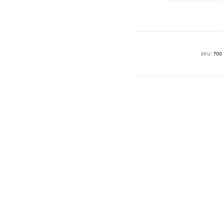
Toner,
200ml
količina
SKU:
700