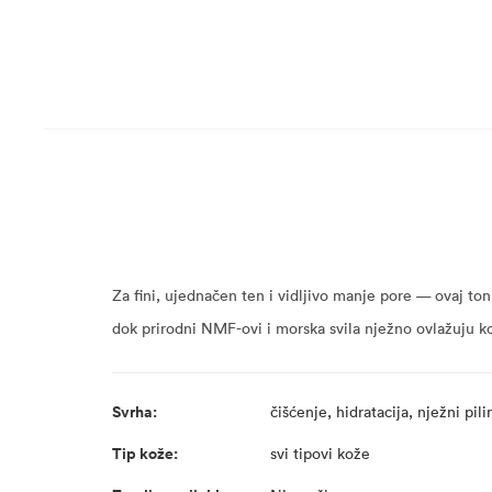
Za fini, ujednačen ten i vidljivo manje pore — ovaj ton
dok prirodni NMF-ovi i morska svila nježno ovlažuju ko
Svrha:
čišćenje, hidratacija, nježni pili
Tip kože:
svi tipovi kože