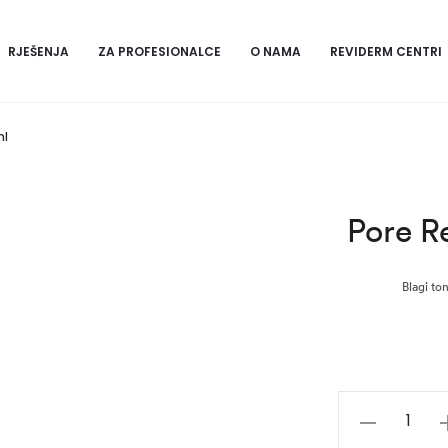
RJEŠENJA
ZA PROFESIONALCE
O NAMA
REVIDERM CENTRI
ml
Pore R
Blagi to
Pore
Refining