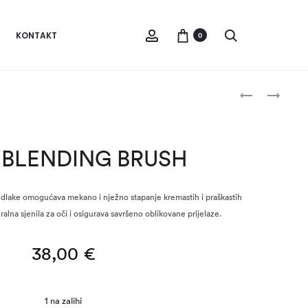
Account
Pretraži
KONTAKT
0
Produc
ŠILJILO
ENZYME
FOAM
navigat
POWDER
–
 BLENDING BRUSH
20X1G
e dlake omogućava mekano i nježno stapanje kremastih i praškastih
alna sjenila za oči i osigurava savršeno oblikovane prijelaze.
38,00
€
1 na zalihi