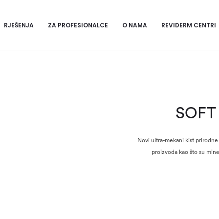
RJEŠENJA
ZA PROFESIONALCE
O NAMA
REVIDERM CENTRI
SOFT
Novi ultra-mekani kist prirodn
proizvoda kao što su miner