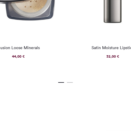
Ovaj
llusion Loose Minerals
Satin Moisture Lipsti
proizvod
44,00
€
32,00
€
ima
više
varijanti.
Opcije
se
mogu
odabrati
na
stranici