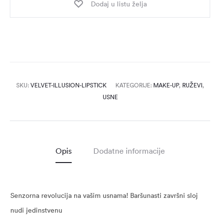
Dodaj u listu želja
SKU:
VELVET-ILLUSION-LIPSTICK
KATEGORIJE:
MAKE-UP
,
RUŽEVI
,
USNE
Opis
Dodatne informacije
Senzorna revolucija na vašim usnama! Baršunasti završni sloj
nudi jedinstvenu