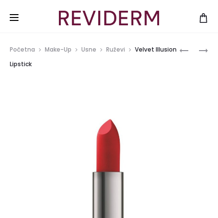
Produ
SATIN
VELVET
Početna
Make-Up
Usne
Ruževi
Velvet Illusion
MOISTUR
VOLUME
navig
Lipstick
LIPSTICK
LIFTING
MASCAR
BLACK