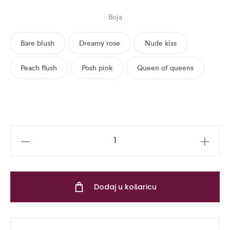
Boja
Bare blush
Dreamy rose
Nude kiss
Peach flush
Posh pink
Queen of queens
Velvet
Illusion
Lipstick
količina
Dodaj u košaricu