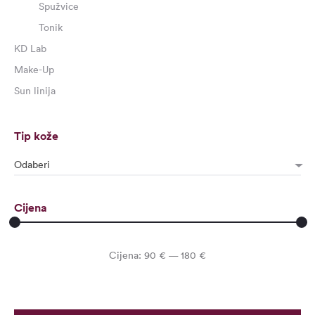
Spužvice
Tonik
KD Lab
Make-Up
Sun linija
Tip kože
Odaberi
Cijena
Min
Maks
Cijena:
90 €
—
180 €
cijena
cijena