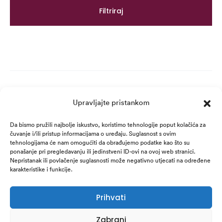
Filtriraj
Upravljajte pristankom
Da bismo pružili najbolje iskustvo, koristimo tehnologije poput kolačića za
čuvanje i/ili pristup informacijama o uređaju. Suglasnost s ovim
tehnologijama će nam omogućiti da obrađujemo podatke kao što su
ponašanje pri pregledavanju ili jedinstveni ID-ovi na ovoj web stranici.
Nepristanak ili povlačenje suglasnosti može negativno utjecati na određene
karakteristike i funkcije.
© REVIDERM / Kris Derma d.o.o. 2025. /
Sva prava pridržana.
Prihvati
Izjava o sigurnosti online plaćanja
Izjava o zaštiti privatnosti
Zabrani