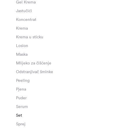
Gel Krema
Jastučići
Koncentrat
Krema
Krema u sticku
Losion
Maska
Mlijeko za čišćenje
Odstranjivač šminke
Peeling
Pjena
Puder
Serum
Set
Sprej