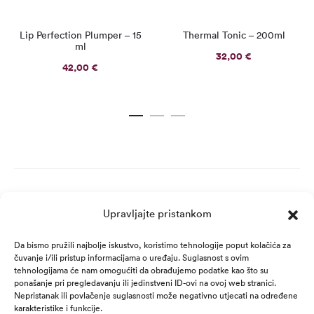
Lip Perfection Plumper – 15
Thermal Tonic – 200ml
ml
32,00
€
42,00
€
Upravljajte pristankom
Da bismo pružili najbolje iskustvo, koristimo tehnologije poput kolačića za
čuvanje i/ili pristup informacijama o uređaju. Suglasnost s ovim
tehnologijama će nam omogućiti da obrađujemo podatke kao što su
ponašanje pri pregledavanju ili jedinstveni ID-ovi na ovoj web stranici.
Nepristanak ili povlačenje suglasnosti može negativno utjecati na određene
karakteristike i funkcije.