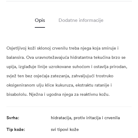
Opis
Dodatne informacije
Osjetljivoj koži sklonoj crvenilu treba njega koja smiruje i
balansira. Ova uravnotežavajuća hidratantna tekućina brzo se
upija, izglađuje linije uzrokovane suhoćom i ostavlja prirodan,
svjež ten bez osjećaja zatezanja, zahvaljujući trostruko
oksigeniranom ulju klice kukuruza, ekstraktu ratanije i
bisabololu. Nježna i ugodna njega za reaktivnu kožu.
Svrha:
hidratacija, protiv iritacija i crvenila
Tip kože:
svi tipovi kože