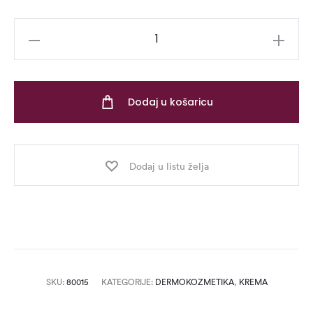
O2
Hydro
Fluid
–
Dodaj u košaricu
50
ml
količina
Dodaj u listu želja
SKU:
80015
KATEGORIJE:
DERMOKOZMETIKA
,
KREMA